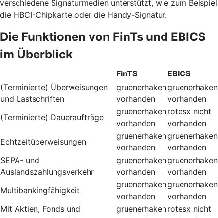
verschiedene Signaturmedien unterstützt, wie zum Beispiel
die HBCI-Chipkarte oder die Handy-Signatur.
Die Funktionen von FinTs und EBICS
im Überblick
FinTS
EBICS
(Terminierte) Überweisungen
gruenerhaken
gruenerhaken
und Lastschriften
vorhanden
vorhanden
gruenerhaken
rotesx
nicht
(Terminierte) Daueraufträge
vorhanden
vorhanden
gruenerhaken
gruenerhaken
Echtzeitüberweisungen
vorhanden
vorhanden
SEPA- und
gruenerhaken
gruenerhaken
Auslandszahlungsverkehr
vorhanden
vorhanden
gruenerhaken
gruenerhaken
Multibankingfähigkeit
vorhanden
vorhanden
Mit Aktien, Fonds und
gruenerhaken
rotesx
nicht