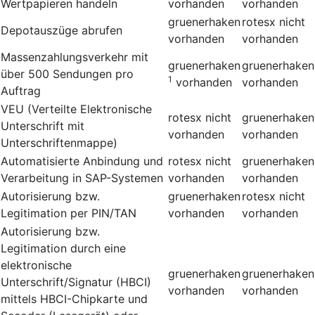
Wertpapieren handeln
vorhanden
vorhanden
gruenerhaken
rotesx
nicht
Depotauszüge abrufen
vorhanden
vorhanden
Massenzahlungsverkehr mit
gruenerhaken
gruenerhaken
über 500 Sendungen pro
1
vorhanden
vorhanden
Auftrag
VEU (Verteilte Elektronische
rotesx
nicht
gruenerhaken
Unterschrift mit
vorhanden
vorhanden
Unterschriftenmappe)
Automatisierte Anbindung und
rotesx
nicht
gruenerhaken
Verarbeitung in SAP-Systemen
vorhanden
vorhanden
Autorisierung bzw.
gruenerhaken
rotesx
nicht
Legitimation per PIN/TAN
vorhanden
vorhanden
Autorisierung bzw.
Legitimation durch eine
elektronische
gruenerhaken
gruenerhaken
Unterschrift/Signatur (HBCI)
vorhanden
vorhanden
mittels HBCI-Chipkarte und