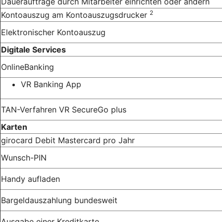
Daueraufträge durch Mitarbeiter einrichten oder ändern
2
Kontoauszug am Kontoauszugsdrucker
Elektronischer Kontoauszug
Digitale Services
OnlineBanking
VR Banking App
TAN-Verfahren VR SecureGo plus
Karten
girocard Debit Mastercard pro Jahr
Wunsch-PIN
Handy aufladen
Bargeldauszahlung bundesweit
Ausgabe einer Kreditkarte