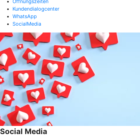
Öffnungszeiten
Kundendialogcenter
WhatsApp
SocialMedia
Social Media